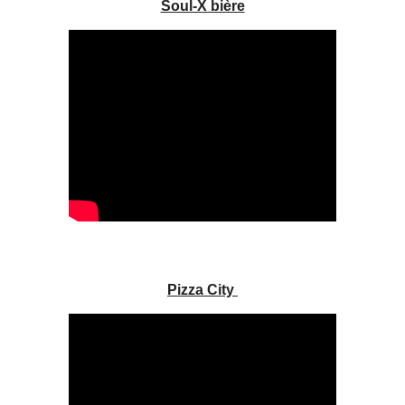
Soul-X bière
Pizza City